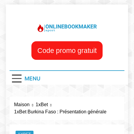
Skip
to
content
Code promo gratuit
MENU
Maison
1xBet
1xBet Burkina Faso : Présentation générale