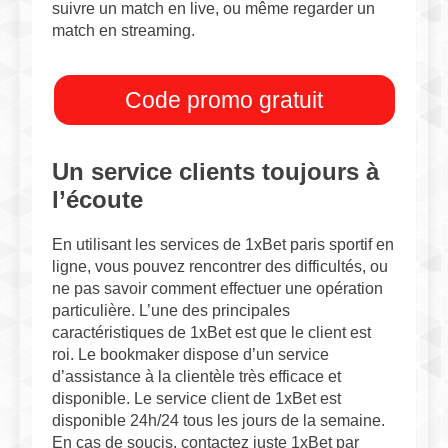
suivre un match en live, ou même regarder un
match en streaming.
Code promo gratuit
Un service clients toujours à
l’écoute
En utilisant les services de 1xBet paris sportif en
ligne, vous pouvez rencontrer des difficultés, ou
ne pas savoir comment effectuer une opération
particulière. L’une des principales
caractéristiques de 1xBet est que le client est
roi. Le bookmaker dispose d’un service
d’assistance à la clientèle très efficace et
disponible. Le service client de 1xBet est
disponible 24h/24 tous les jours de la semaine.
En cas de soucis, contactez juste 1xBet par