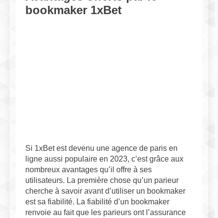
bookmaker 1xBet
Si 1xBet est devenu une agence de paris en
ligne aussi populaire en 2023, c’est grâce aux
nombreux avantages qu’il offre à ses
utilisateurs. La première chose qu’un parieur
cherche à savoir avant d’utiliser un bookmaker
est sa fiabilité. La fiabilité d’un bookmaker
renvoie au fait que les parieurs ont l’assurance