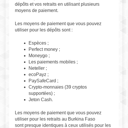
dépôts et vos retraits en utilisant plusieurs
moyens de paiement.
Les moyens de paiement que vous pouvez
utiliser pour les dépôts sont :
Espèces ;
Perfect money ;
Moneygo ;
Les paiements mobiles ;
Neteller ;
ecoPayz ;
PaySafeCard ;
Crypto-monnaies (39 cryptos
supportées) ;
Jeton Cash.
Les moyens de paiement que vous pouvez
utiliser pour les retraits au Burkina Faso
sont presque identiques à ceux utilisés pour les