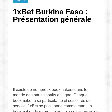
1XBET
1xBet Burkina Faso :
Présentation générale
Il existe de nombreux bookmakers dans le
monde des paris sportifs en ligne. Chaque
bookmaker a sa particularité et ses offres de
service. 1xBet se positionne comme étant un
bookmaker de référence grâce à ses services de