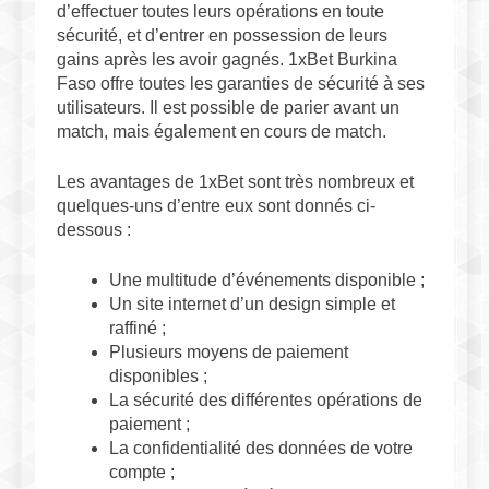
d’effectuer toutes leurs opérations en toute
sécurité, et d’entrer en possession de leurs
gains après les avoir gagnés. 1xBet Burkina
Faso offre toutes les garanties de sécurité à ses
utilisateurs. Il est possible de parier avant un
match, mais également en cours de match.
Les avantages de 1xBet sont très nombreux et
quelques-uns d’entre eux sont donnés ci-
dessous :
Une multitude d’événements disponible ;
Un site internet d’un design simple et
raffiné ;
Plusieurs moyens de paiement
disponibles ;
La sécurité des différentes opérations de
paiement ;
La confidentialité des données de votre
compte ;