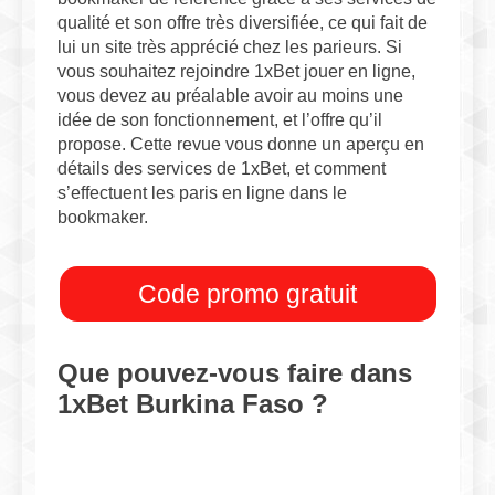
qualité et son offre très diversifiée, ce qui fait de
lui un site très apprécié chez les parieurs. Si
vous souhaitez rejoindre 1xBet jouer en ligne,
vous devez au préalable avoir au moins une
idée de son fonctionnement, et l’offre qu’il
propose. Cette revue vous donne un aperçu en
détails des services de 1xBet, et comment
s’effectuent les paris en ligne dans le
bookmaker.
Code promo gratuit
Que pouvez-vous faire dans
1xBet Burkina Faso ?