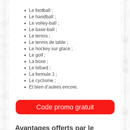
Le football ;
Le handball ;
Le volley-ball ;
Le base-ball ;
Le tennis ;
Le tennis de table ;
Le hockey sur glace ;
Le golf ;
La boxe ;
Le billard ;
La formule 1 ;
Le cyclisme ;
Et bien d’autres encore.
Code promo gratuit
Avantages offerts par le