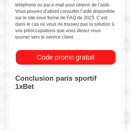
téléphone ou par e-mail pour obtenir de l’aide.
Vous pouvez d’abord consulter l’aide disponible
sur le site sous forme de FAQ de 2023. C’est
dans le cas où vous ne trouvez pas la solution à
vos préoccupations que vous devez vous
tourner vers le service client.
Code promo gratuit
Conclusion paris sportif
1xBet