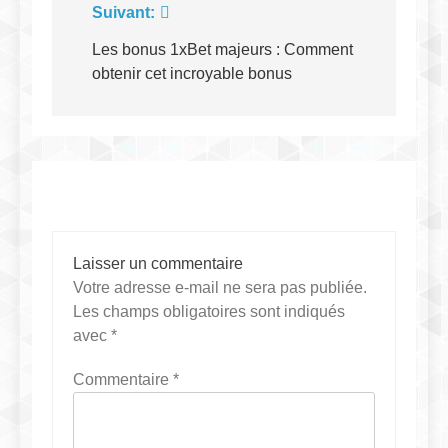
Suivant:
Les bonus 1xBet majeurs : Comment
obtenir cet incroyable bonus
Laisser un commentaire
Votre adresse e-mail ne sera pas publiée.
Les champs obligatoires sont indiqués
avec
*
Commentaire
*